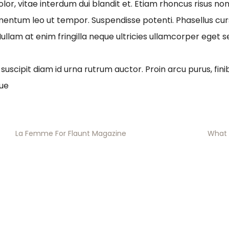
or, vitae interdum dui blandit et. Etiam rhoncus risus non 
imentum leo ut tempor. Suspendisse potenti. Phasellus cur
 Nullam at enim fringilla neque ultricies ullamcorper eget s
suscipit diam id urna rutrum auctor. Proin arcu purus, finib
sue
La Femme For Flaunt Magazine
What 