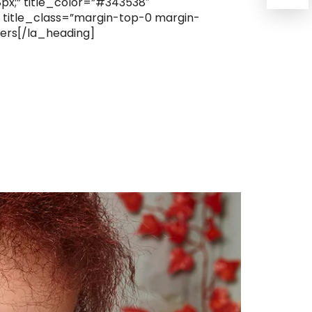
8px;” title_color=”#343538″
 title_class=”margin-top-0 margin-
rs[/la_heading]