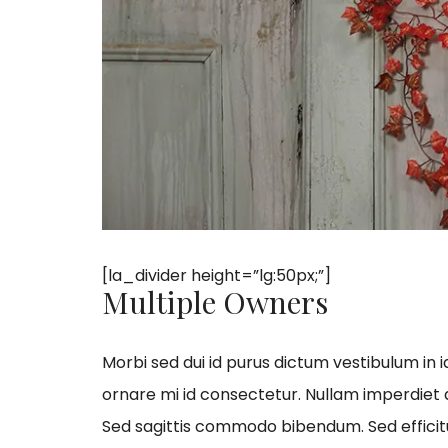
[la_divider height=”lg:50px;”]
Multiple Owners
Morbi sed dui id purus dictum vestibulum in i
ornare mi id consectetur. Nullam imperdiet 
Sed sagittis commodo bibendum. Sed efficitur