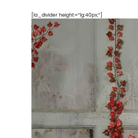
[la_divider height=”lg:40px;”]