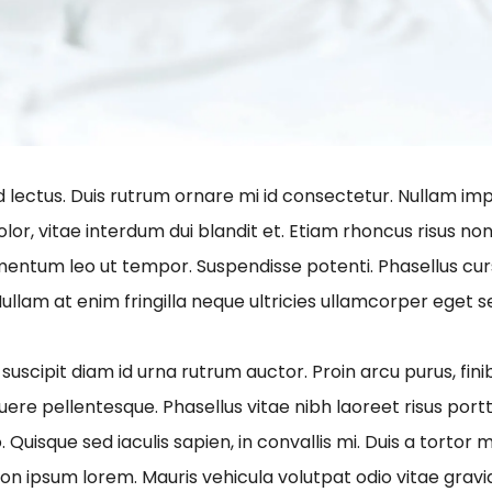
id lectus. Duis rutrum ornare mi id consectetur. Nullam imp
or, vitae interdum dui blandit et. Etiam rhoncus risus non 
imentum leo ut tempor. Suspendisse potenti. Phasellus cur
 Nullam at enim fringilla neque ultricies ullamcorper eget s
suscipit diam id urna rutrum auctor. Proin arcu purus, finib
ere pellentesque. Phasellus vitae nibh laoreet risus portt
io. Quisque sed iaculis sapien, in convallis mi. Duis a tor
n ipsum lorem. Mauris vehicula volutpat odio vitae gravi