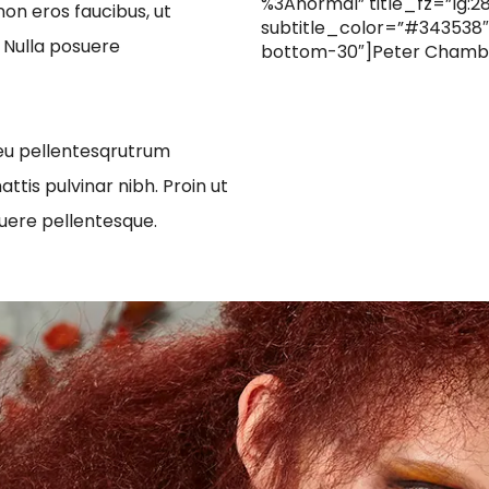
%3Anormal” title_fz=”lg:2
non eros faucibus, ut
subtitle_color=”#343538″
. Nulla posuere
bottom-30″]Peter Chambe
 eu pellentesqrutrum
attis pulvinar nibh. Proin ut
uere pellentesque.