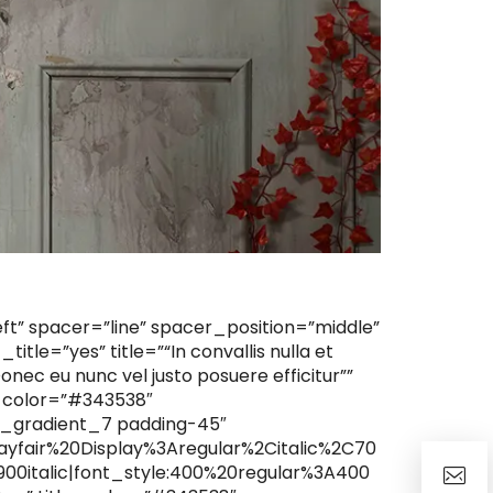
ft” spacer=”line” spacer_position=”middle”
itle=”yes” title=”“In convallis nulla et
nec eu nunc vel justo posuere efficitur””
e_color=”#343538″
_gradient_7 padding-45″
layfair%20Display%3Aregular%2Citalic%2C70
00italic|font_style:400%20regular%3A400