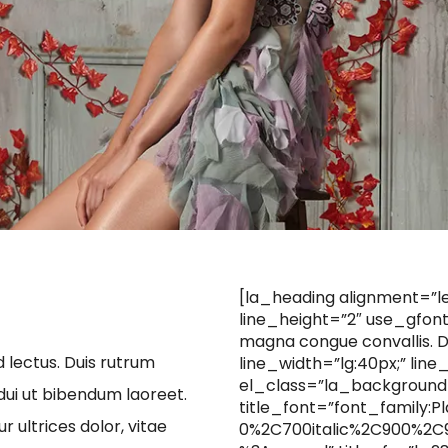
[la_heading alignment=”le
line_height=”2″ use_gfont_t
magna congue convallis. Do
d lectus. Duis rutrum
line_width=”lg:40px;” lin
el_class=”la_background
dui ut bibendum laoreet.
title_font=”font_family:P
 ultrices dolor, vitae
0%2C700italic%2C900%2C9